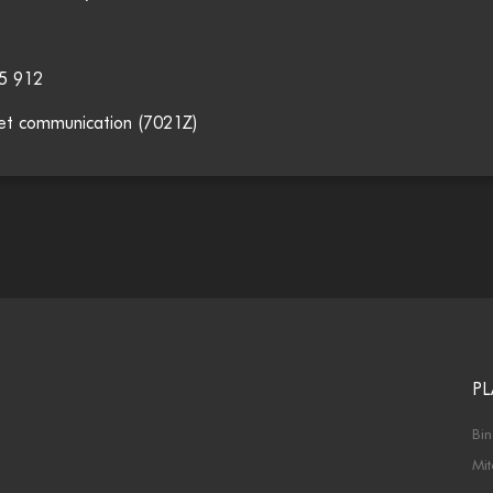
5 912
 et communication (7021Z)
PL
Bi
Mi